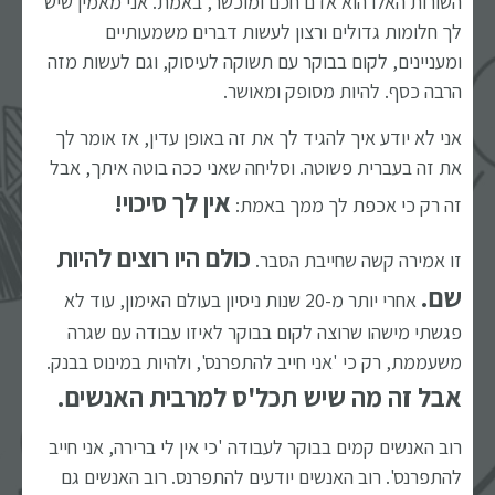
השורות האלו הוא אדם חכם ומוכשר, באמת. אני מאמין שיש
לך חלומות גדולים ורצון לעשות דברים משמעותיים
ומעניינים, לקום בבוקר עם תשוקה לעיסוק, וגם לעשות מזה
הרבה כסף. להיות מסופק ומאושר.
אני לא יודע איך להגיד לך את זה באופן עדין, אז אומר לך
את זה בעברית פשוטה. וסליחה שאני ככה בוטה איתך, אבל
אין לך סיכוי!
זה רק כי אכפת לך ממך באמת:
כולם היו רוצים להיות
זו אמירה קשה שחייבת הסבר.
שם.
אחרי יותר מ-20 שנות ניסיון בעולם האימון, עוד לא
פגשתי מישהו שרוצה לקום בבוקר לאיזו עבודה עם שגרה
משעממת, רק כי 'אני חייב להתפרנס', ולהיות במינוס בבנק.
אבל זה מה שיש תכל'ס למרבית האנשים.
רוב האנשים קמים בבוקר לעבודה 'כי אין לי ברירה, אני חייב
להתפרנס'. רוב האנשים יודעים להתפרנס. רוב האנשים גם